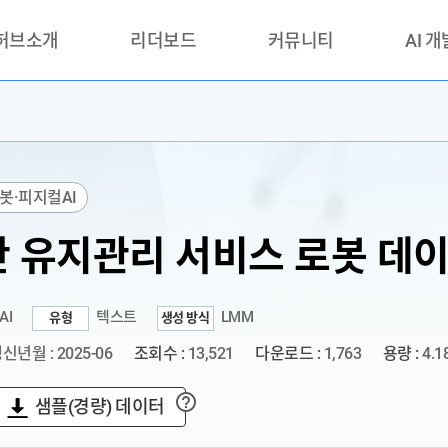
 허브소개
리더보드
커뮤니티
AI 
란?
리더보드(시범운영)
공지사항
AI데이터 
란?
활용성과 우수사례
책
품질가이드
봇·피지컬AI
안내
 유지관리 서비스 로봇 데
AI
텍스트
LMM
유형
생성 방식
신년월 : 2025-06
조회수 :
13,521
다운로드 :
1,763
용량 :
4.1
샘플(경량) 데이터
?