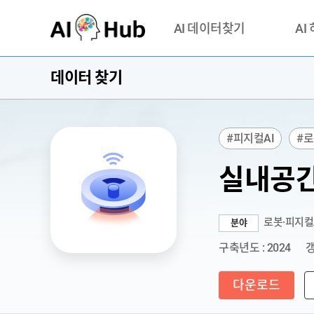
AI-Hub
AI 데이터찾기
AI
데이터 찾기
데이터 찾기
AI 허브
기관 제공 데이터
안심존이
AI 허브 오픈 API
이용정
#피지컬AI
#로
연락처 
실내공간
로봇·피지컬
분야
구축년도 : 2024
갱
다운로드