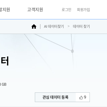
개발지원
고객지원
로그인
회원가입
홈
AI 데이터찾기
데이터 찾기
거래소
문의하기
자주찾는질문
민원접수
AI데이터등록신청
이터
성과조사
8 GB
9
관심 데이터 등록