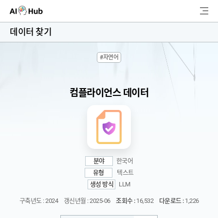
AI-Hub
데이터 찾기
로그인
회원가입
#자연어
검
색
컴플라이언스 데이터
AI 데이터찾기
AI 허브소개
리더보드
분야
한국어
커뮤니티
유형
텍스트
생성 방식
LLM
AI 개발지원
구축년도 : 2024
갱신년월 : 2025-06
조회수 :
16,532
다운로드 :
1,226
고객지원