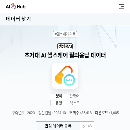
AI-Hub
데이터 찾기
로그인
회원가입
#헬스케어 의료
검
색
생성형AI
초거대 AI 헬스케어 질의응답 데이터
AI 데이터찾기
AI 허브소개
리더보드
분야
한국어
커뮤니티
유형
텍스트
구축년도 : 2023
갱신년월 : 2024-10
조회수 :
35,418
다운로드 :
1,605
AI 개발지원
관심 데이터 등록
148
고객지원