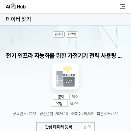
AI-Hub
데이터 찾기
로그인
회원가입
#전기
# 전력
검
색
전기 인프라 지능화를 위한 가전기기 전력 사용량 데이터
AI 데이터찾기
AI 허브소개
리더보드
분야
제조
커뮤니티
유형
텍스트
구축년도 : 2023
갱신년월 : 2024-10
조회수 :
19,349
다운로드 :
404
AI 개발지원
관심 데이터 등록
39
고객지원