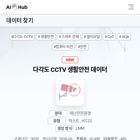
AI-Hub
데이터 찾기
로그인
회원가입
#다각도 CCTV
# 생활안전
# 스마트 관제
# 멀티모달
# CoT
# VQA
검
#컴퓨터 비전
#안전
색
AI 데이터찾기
NEW
다각도 CCTV 생활안전 데이터
AI 허브소개
리더보드
커뮤니티
분야
재난안전환경
유형
텍스트 , 비디오
AI 개발지원
생성 방식
LMM
고객지원
구축년도 : 2025
갱신년월 : 2026-06
조회수 :
10,495
다운로드 :
455