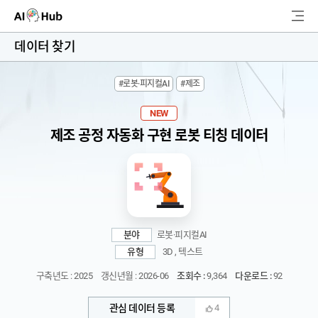
AI-Hub
데이터 찾기
로그인
회원가입
#로봇·피지컬AI
#제조
검
색
NEW
제조 공정 자동화 구현 로봇 티칭 데이터
AI 데이터찾기
AI 허브소개
리더보드
분야
로봇·피지컬AI
커뮤니티
유형
3D , 텍스트
구축년도 : 2025
갱신년월 : 2026-06
조회수 :
9,364
다운로드 :
92
AI 개발지원
관심 데이터 등록
4
고객지원