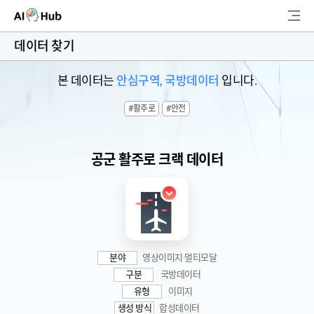
AI-Hub
데이터 찾기
로그인
회원가입
본 데이터는
안심구역, 국방데이터
입니다.
검
#활주로
#안전
색
AI 데이터찾기
공군 활주로 크랙 데이터
AI 허브소개
리더보드
커뮤니티
분야
영상이미지·멀티모달
AI 개발지원
구분
국방데이터
유형
이미지
생성 방식
합성데이터
고객지원