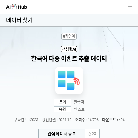
AI-Hub
데이터 찾기
로그인
회원가입
#자연어
검
색
생성형AI
한국어 다중 이벤트 추출 데이터
AI 데이터찾기
AI 허브소개
리더보드
분야
한국어
커뮤니티
유형
텍스트
구축년도 : 2023
갱신년월 : 2024-12
조회수 :
16,726
다운로드 :
426
AI 개발지원
관심 데이터 등록
23
고객지원