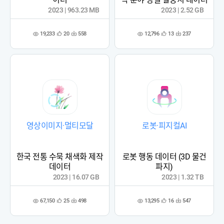
2023 | 963.23 MB
2023 | 2.52 GB
19,233
12,796
20
558
13
237
관
다
관
다
조
조
심
운
심
운
회
회
등
수
등
수
수
수
록
록
영상이미지·멀티모달
로봇·피지컬AI
한국 전통 수묵 채색화 제작
로봇 행동 데이터 (3D 물건
데이터
파지)
2023 | 16.07 GB
2023 | 1.32 TB
67,150
13,295
25
498
16
547
관
다
관
다
조
조
심
운
심
운
회
회
등
수
등
수
수
수
록
록