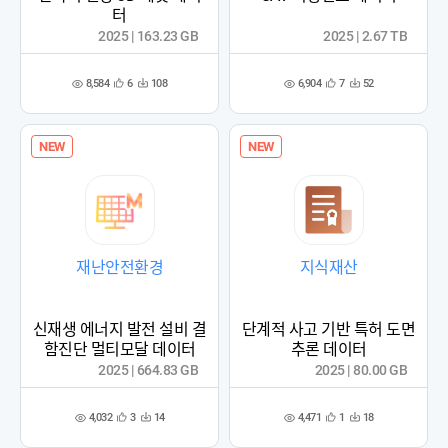
터
2025 | 163.23 GB
2025 | 2.67 TB
8,584
6,904
6
108
7
52
관
다
관
다
조
조
심
운
심
운
회
회
등
수
등
수
수
수
록
록
NEW
NEW
재난안전환경
지식재산
신재생 에너지 발전 설비 결
단계적 사고 기반 특허 도면
함진단 멀티모달 데이터
추론 데이터
2025 | 664.83 GB
2025 | 80.00 GB
4,032
4,471
3
14
1
18
관
다
관
다
조
조
심
운
심
운
회
회
등
수
등
수
수
수