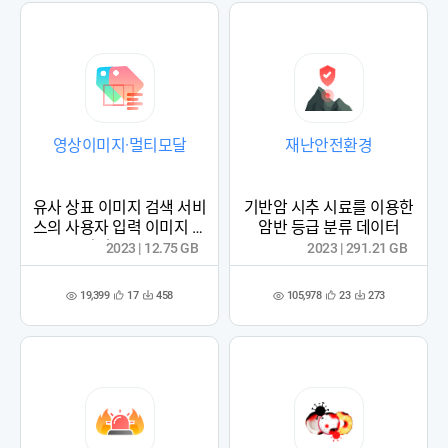
영상이미지·멀티모달
재난안전환경
유사 상표 이미지 검색 서비
기반암 시추 시료를 이용한
스의 사용자 입력 이미지 데
암반 등급 분류 데이터
이터 (2023)
2023 | 12.75 GB
2023 | 291.21 GB
19,399
105,978
17
458
23
273
관
다
관
다
조
조
심
운
심
운
회
회
등
수
등
수
수
수
록
록