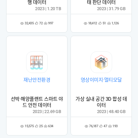
행 데이터
태 판단 데이터
2023 | 1.20 TB
2023 | 31.79 GB
32,435
18,412
72
997
51
1,126
관
다
관
다
조
조
심
운
심
운
회
회
등
수
등
수
수
수
록
록
재난안전환경
영상이미지·멀티모달
선박·해양플랜트 스마트 야
가상 실내 공간 3D 합성 데
드 안전 데이터
이터
2023 | 22.69 GB
2023 | 48.40 GB
15,575
76,187
25
634
47
193
관
다
관
다
조
조
심
운
심
운
회
회
등
수
등
수
수
수
록
록