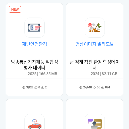
록
록
NEW
재난안전환경
영상이미지·멀티모달
방송통신기자재등 적합성
군 경계 작전 환경 합성데이
평가 데이터
터
2025 | 166.35 MB
2024 | 82.11 GB
3,828
24,648
0
2
55
894
관
다
관
다
조
조
심
운
심
운
회
회
등
수
등
수
수
수
록
록