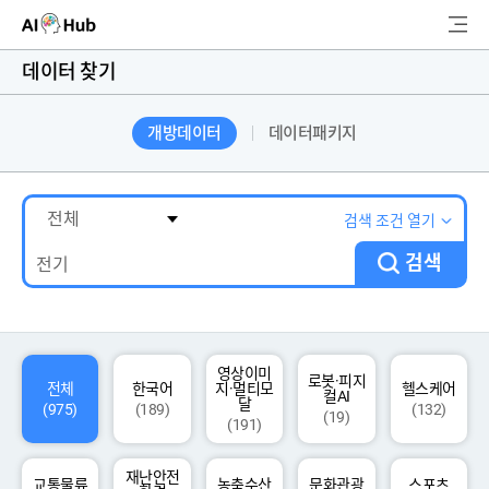
AI-Hub
데이터 찾기
로그인
회원가입
개방데이터
데이터패키지
검
색
AI 데이터찾기
검색 조건 열기
검색
AI 허브소개
리더보드
커뮤니티
영상이미
로봇·피지
전체
한국어
지·멀티모
헬스케어
컬AI
달
(975)
(189)
(132)
(19)
(191)
AI 개발지원
재난안전
고객지원
교통물류
농축수산
문화관광
스포츠