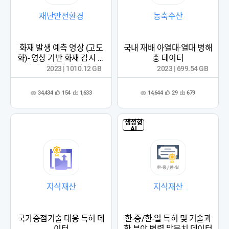
재난안전환경
농축수산
화재 발생 예측 영상 (고도
국내 재배 아열대·열대 병해
화)- 영상 기반 화재 감시 및
충 데이터
발생 위치 탐지 데이터
2023 | 1010.12 GB
2023 | 699.54 GB
34,434
14,644
154
1,633
29
679
관
다
관
다
조
조
심
운
심
운
회
회
등
수
등
수
수
수
록
록
생성형
AI
지식재산
지식재산
국가중점기술 대응 특허 데
한-중/한-일 특허 및 기술과
이터
학 분야 병렬 말뭉치 데이터