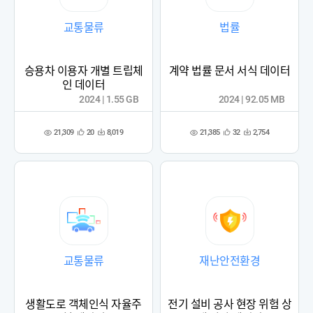
교통물류
법률
승용차 이용자 개별 트립체
계약 법률 문서 서식 데이터
인 데이터
2024 | 1.55 GB
2024 | 92.05 MB
21,309
21,385
20
8,019
32
2,754
관
다
관
다
조
조
심
운
심
운
회
회
등
수
등
수
수
수
록
록
교통물류
재난안전환경
생활도로 객체인식 자율주
전기 설비 공사 현장 위험 상