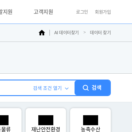
개발지원
고객지원
로그인
회원가입
홈
AI 데이터찾기
데이터 찾기
거래소
문의하기
자주찾는질문
민원접수
AI데이터등록신청
성과조사
검색
검색 조건 열기
통물류
재난안전환경
농축수산