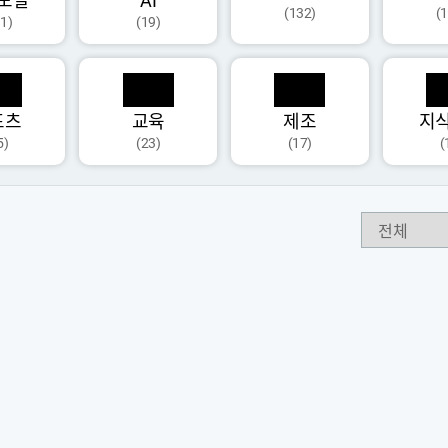
모달
AI
(132)
(
1)
(19)
포츠
교육
제조
지
5)
(23)
(17)
(