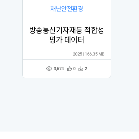
재난안전환경
방송통신기자재등 적합성
평가 데이터
2025 | 166.35 MB
3,674
관
다
0
2
조
심
운
회
등
수
수
록