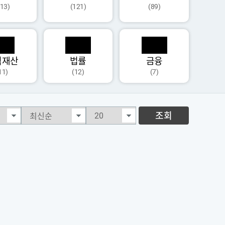
113)
(121)
(89)
식재산
법률
금융
11)
(12)
(7)
조회