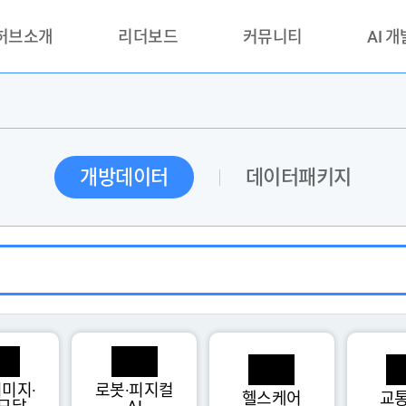
 허브소개
리더보드
커뮤니티
AI 
란?
리더보드(시범운영)
공지사항
AI데이터 
란?
활용성과 우수사례
책
품질가이드
개방데이터
데이터패키지
안내
미지·
로봇·피지컬
헬스케어
교