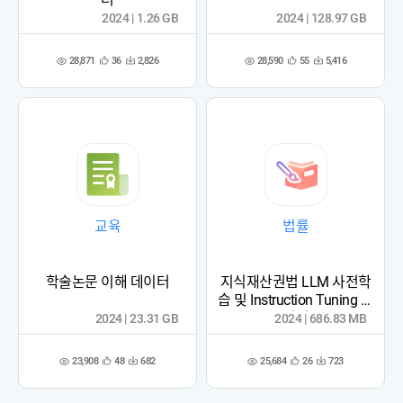
2024 | 1.26 GB
2024 | 128.97 GB
28,871
28,590
36
2,826
55
5,416
관
다
관
다
조
조
심
운
심
운
회
회
등
수
등
수
수
수
록
록
교육
법률
학술논문 이해 데이터
지식재산권법 LLM 사전학
습 및 Instruction Tuning 데
이터
2024 | 23.31 GB
2024 | 686.83 MB
23,908
25,684
48
682
26
723
관
다
관
다
조
조
심
운
심
운
회
회
등
수
등
수
수
수
록
록