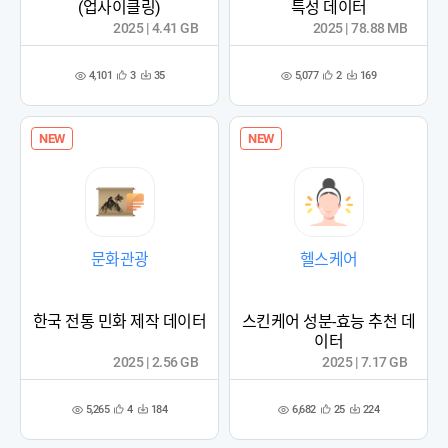
(업사이클링)
특성 데이터
2025 | 4.41 GB
2025 | 78.88 MB
4,101
5,077
3
35
2
169
관
다
관
다
조
조
심
운
심
운
회
회
등
수
등
수
수
수
록
록
NEW
NEW
문화관광
헬스케어
한국 전통 민화 제작 데이터
스킨케어 성분-효능 추천 데
이터
2025 | 2.56 GB
2025 | 7.17 GB
5,265
6,682
4
184
25
224
관
다
관
다
조
조
심
운
심
운
회
회
등
수
등
수
수
수
록
록