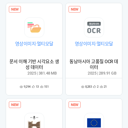
록
록
NEW
NEW
영상이미지·멀티모달
영상이미지·멀티모달
문서 이해 기반 시각요소 생
동남아시아 고품질 OCR 데
성 데이터
이터
2025 | 381.48 MB
2025 | 289.91 GB
9,294
8,283
13
151
2
21
관
다
관
다
조
조
심
운
심
운
회
회
등
수
등
수
수
수
록
록
NEW
NEW