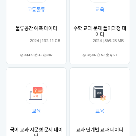
교통물류
교육
물류공간 예측 데이터
수학 교과 문제 풀이과정 데
이터
2024 | 132.11 GB
2024 | 869.23 MB
33,499
33,904
45
807
59
4,127
관
다
관
다
조
조
심
운
심
운
회
회
등
수
등
수
수
수
록
록
교육
교육
국어 교과 지문형 문제 데이
교과 단계별 교과 데이터
터