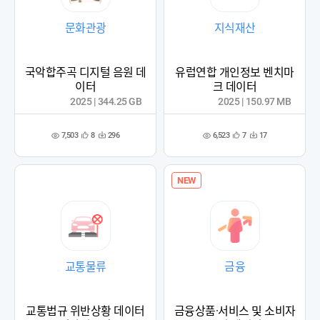
문화관광
지식재산
국악합주곡 디지털 음원 데
유럽연합 개인정보 벤치마
이터
크 데이터
2025 | 344.25 GB
2025 | 150.97 MB
7,503
6,523
8
296
7
17
관
다
관
다
조
조
심
운
심
운
회
회
등
수
등
수
수
수
록
록
NEW
교통물류
금융
교통법규 위반상황 데이터
금융상품·서비스 및 소비자