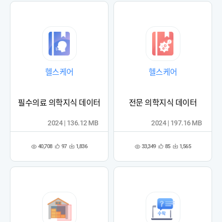
헬스케어
헬스케어
필수의료 의학지식 데이터
전문 의학지식 데이터
2024 | 136.12 MB
2024 | 197.16 MB
40,708
33,349
97
1,836
85
1,565
관
다
관
다
조
조
심
운
심
운
회
회
등
수
등
수
수
수
록
록