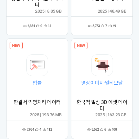
터
2025 | 8.05 GB
2025 | 48.49 GB
6,354
8,273
0
14
7
49
관
다
관
다
조
조
심
운
심
운
회
회
등
수
등
수
수
수
록
록
NEW
NEW
법률
영상이미지·멀티모달
판결서 익명처리 데이터
한국적 일상 3D 에셋 데이
터
2025 | 193.76 MB
2025 | 163.23 GB
7,954
8,662
4
112
6
108
관
다
관
다
조
조
심
운
심
운
회
회
등
수
등
수
수
수