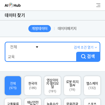
AI-Hub
데이터 찾기
로그인
회원가입
개방데이터
데이터패키지
검
색
AI 데이터찾기
검색 조건 열기
검색
AI 허브소개
리더보드
커뮤니티
영상이미
로봇·피지
전체
한국어
지·멀티모
헬스케어
컬AI
달
(975)
(189)
(132)
(19)
(191)
AI 개발지원
재난안전
고객지원
교통물류
농축수산
문화관광
스포츠