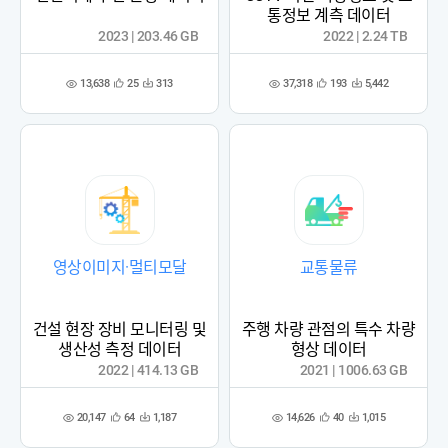
통정보 계측 데이터
2023 | 203.46 GB
2022 | 2.24 TB
13,638
37,318
25
313
193
5,442
관
다
관
다
조
조
심
운
심
운
회
회
등
수
등
수
수
수
록
록
영상이미지·멀티모달
교통물류
건설 현장 장비 모니터링 및
주행 차량 관점의 특수 차량
생산성 측정 데이터
형상 데이터
2022 | 414.13 GB
2021 | 1006.63 GB
20,147
14,626
64
1,187
40
1,015
관
다
관
다
조
조
심
운
심
운
회
회
등
수
등
수
수
수