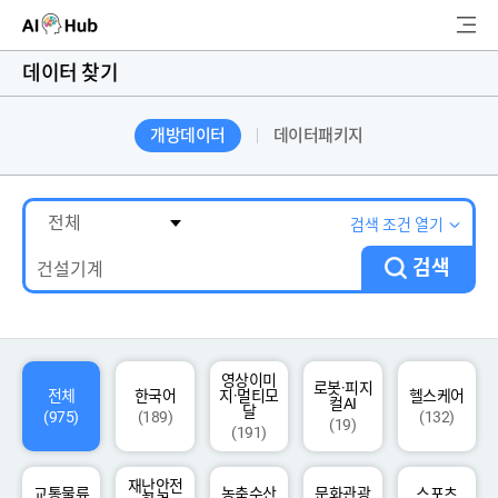
AI-Hub
데이터 찾기
로그인
회원가입
개방데이터
데이터패키지
검
색
AI 데이터찾기
검색 조건 열기
검색
AI 허브소개
리더보드
커뮤니티
영상이미
로봇·피지
전체
한국어
지·멀티모
헬스케어
컬AI
달
(975)
(189)
(132)
(19)
(191)
AI 개발지원
재난안전
고객지원
교통물류
농축수산
문화관광
스포츠