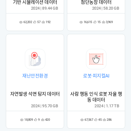
기반 시뮬레이션 데이터
첨단농장 데이터
2024 | 89.44 GB
2024 | 58.20 GB
62,202
16,615
57
192
15
3,969
관
다
관
다
조
조
심
운
심
운
회
회
등
수
등
수
수
수
록
록
재난안전환경
로봇·피지컬AI
자연발생 석면 탐지 데이터
사람 행동 인식 로봇 자율 행
동 데이터
2024 | 95.70 GB
2024 | 1.17 TB
18,809
67,567
9
420
45
286
관
다
관
다
조
조
심
운
심
운
회
회
등
수
등
수
수
수
록
록