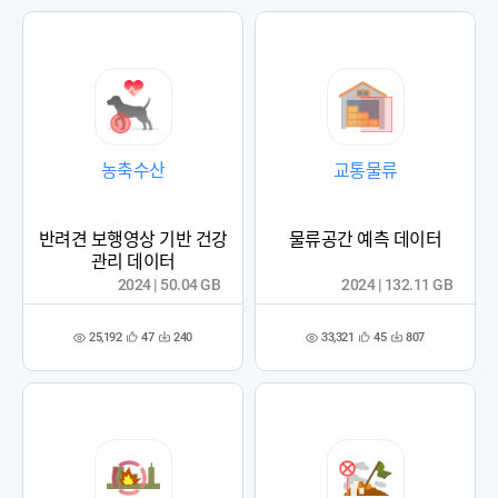
록
록
농축수산
교통물류
반려견 보행영상 기반 건강
물류공간 예측 데이터
관리 데이터
2024 | 50.04 GB
2024 | 132.11 GB
25,192
33,321
47
240
45
807
관
다
관
다
조
조
심
운
심
운
회
회
등
수
등
수
수
수
록
록