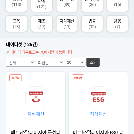
환경
(113)
(89)
(36)
(15)
(121)
교육
제조
지식재산
법률
금융
(23)
(17)
(11)
(12)
(7)
데이터셋 (126건)
※ 데이터 다운로드는 PC에서만 가능합니다.
조회
NEW
NEW
지식재산
지식재산
베트남·말레이시아 콜센터
베트남·말레이시아 ESG 데