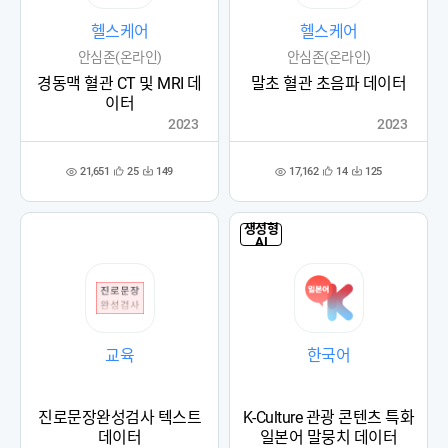
헬스케어
헬스케어
안심존(온라인)
안심존(온라인)
경동맥 혈관 CT 및 MRI 데
말초 혈관 초음파 데이터
이터
2023
2023
21,651
17,162
25
149
14
125
관
다
관
다
조
조
심
운
심
운
회
회
등
수
등
수
수
수
록
록
생성형
AI
교육
한국어
진로문장완성검사 텍스트
K-Culture 관광 콘텐츠 특화
데이터
일본어 말뭉치 데이터