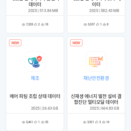
데이터
이터
2025 | 513.84 MB
2025 | 582.43 MB
7,328
5,937
2
18
1
8
관
다
관
다
조
조
심
운
심
운
회
회
등
수
등
수
수
수
록
록
NEW
NEW
제조
재난안전환경
에어 피팅 조립 상태 데이터
신재생 에너지 발전 설비 결
함진단 멀티모달 데이터
2025 | 26.63 GB
2025 | 664.83 GB
5,461
3,921
1
35
3
14
관
다
관
다
조
조
심
운
심
운
회
회
등
수
등
수
수
수