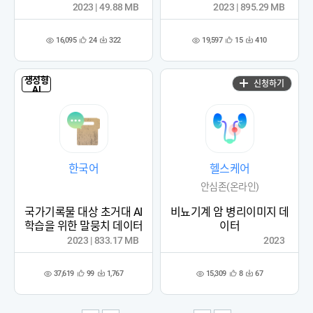
2023 | 49.88 MB
2023 | 895.29 MB
16,095
19,597
24
322
15
410
관
다
관
다
조
조
심
운
심
운
회
회
등
수
등
수
수
수
록
록
생성형
신청하기
AI
한국어
헬스케어
안심존(온라인)
국가기록물 대상 초거대 AI
비뇨기계 암 병리이미지 데
학습을 위한 말뭉치 데이터
이터
2023 | 833.17 MB
2023
37,619
15,309
99
1,767
8
67
관
다
관
다
조
조
심
운
심
운
회
회
등
수
등
수
수
수
록
록