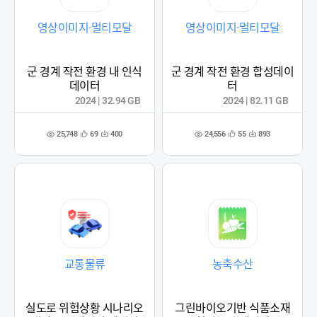
영상이미지·멀티모달
영상이미지·멀티모달
군 경계 작전 환경 내 인식
군 경계 작전 환경 합성데이
데이터
터
2024 | 32.94 GB
2024 | 82.11 GB
25,748
24,556
69
400
55
893
관
다
관
다
조
조
심
운
심
운
회
회
등
수
등
수
수
수
록
록
교통물류
농축수산
실도로 위험상황 시나리오
그린바이오기반 식품소재