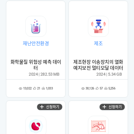
재난안전환경
제조
화학물질 위험성 예측 데이
제조현장 이송장치의 열화
터
예지보전 멀티모달 데이터
2024 | 282.53 MB
2024 | 5.34 GB
13,022
30,126
21
1,033
57
5,256
관
다
관
다
조
조
심
운
심
운
회
회
등
수
등
수
수
수
록
록
신청하기
신청하기