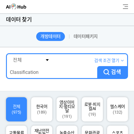
AI-Hub
데이터 찾기
로그인
회원가입
개방데이터
데이터패키지
검
색
AI 데이터찾기
검색 조건 열기
검색
AI 허브소개
리더보드
커뮤니티
영상이미
로봇·피지
전체
한국어
지·멀티모
헬스케어
컬AI
달
(975)
(189)
(132)
(19)
(191)
AI 개발지원
재난안전
고객지원
교통물류
농축수산
문화관광
스포츠