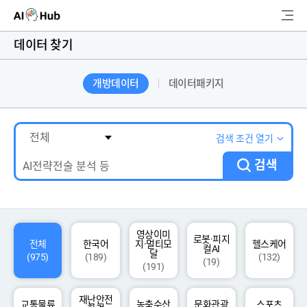
AI-Hub
데이터 찾기
로그인
회원가입
개방데이터
데이터패키지
검
색
AI 데이터찾기
검색 조건 열기
검색
AI 허브소개
리더보드
커뮤니티
영상이미
로봇·피지
전체
한국어
지·멀티모
헬스케어
컬AI
달
(975)
(189)
(132)
(19)
(191)
AI 개발지원
재난안전
고객지원
교통물류
농축수산
문화관광
스포츠