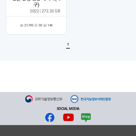
구)
2022 | 272.32 GB
21,190
30
144
관
다
조
심
운
회
등
수
수
록
1
SOCIAL MEDIA