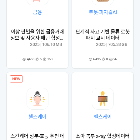
금융
로봇·피지컬AI
이상 판별을 위한 금융거래
단계적 사고 기반 물류 로봇
정보 및 사용자 패턴 합성데
파지 교시 데이터
이터
2025 | 106.10 MB
2025 | 705.33 GB
4,653
6,495
6
163
0
26
관
다
관
다
조
조
심
운
심
운
회
회
등
수
등
수
수
수
록
록
NEW
헬스케어
헬스케어
스킨케어 성분-효능 추천 데
소아 복부 x-ray 합성데이터