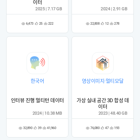
이터
2025 | 7.17 GB
2024 | 2.91 GB
6,473
22,808
25
222
12
278
관
다
관
다
조
조
심
운
심
운
회
회
등
수
등
수
수
수
록
록
한국어
영상이미지·멀티모달
인터뷰 진행 멀티턴 데이터
가상 실내 공간 3D 합성 데
이터
2024 | 10.38 MB
2023 | 48.40 GB
32,890
76,080
39
41,960
47
193
관
다
관
다
조
조
심
운
심
운
회
회
등
수
등
수
수
수
록
록