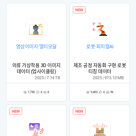
록
록
NEW
영상이미지·멀티모달
로봇·피지컬AI
의류 가상착용 3D 이미지
제조 공정 자동화 구현 로봇
데이터 (업사이클링)
티칭 데이터
2025 | 7.14 TB
2025 | 973.13 MB
1,780
9,480
4
8
4
96
관
다
관
다
조
조
심
운
심
운
회
회
등
수
등
수
수
수
록
록
NEW
NEW