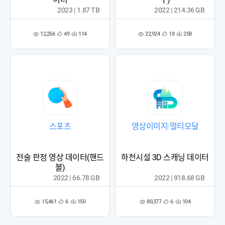
2023 | 1.87 TB
2022 | 214.36 GB
12,256
22,924
49
114
18
258
관
다
관
다
조
조
심
운
심
운
회
회
등
수
등
수
수
수
록
록
스포츠
영상이미지·멀티모달
전술 판정 영상 데이터(핸드
하천시설 3D 스캐닝 데이터
볼)
2022 | 66.78 GB
2022 | 918.68 GB
15,461
80,377
6
150
6
104
관
다
관
다
조
조
심
운
심
운
회
회
등
수
등
수
수
수
록
록