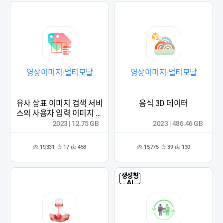
영상이미지·멀티모달
영상이미지·멀티모달
유사 상표 이미지 검색 서비
음식 3D 데이터
스의 사용자 입력 이미지 데
이터 (2023)
2023 | 12.75 GB
2023 | 486.46 GB
19,331
15,775
17
458
39
130
관
다
관
다
조
조
심
운
심
운
회
회
등
수
등
수
수
수
록
록
생성형
AI