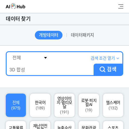
AI-Hub
데이터 찾기
로그인
회원가입
개방데이터
데이터패키지
검
색
AI 데이터찾기
검색 조건 열기
검색
AI 허브소개
리더보드
커뮤니티
영상이미
로봇·피지
전체
한국어
지·멀티모
헬스케어
컬AI
달
(975)
(189)
(132)
(19)
(191)
AI 개발지원
재난안전
고객지원
교통물류
농축수산
문화관광
스포츠