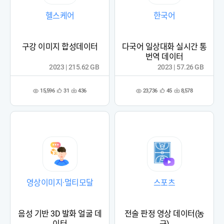
헬스케어
한국어
구강 이미지 합성데이터
다국어 일상대화 실시간 통
번역 데이터
2023 | 215.62 GB
2023 | 57.26 GB
15,596
23,736
31
436
45
8,578
관
다
관
다
조
조
심
운
심
운
회
회
등
수
등
수
수
수
록
록
영상이미지·멀티모달
스포츠
음성 기반 3D 발화 얼굴 데
전술 판정 영상 데이터(농
이터
구)