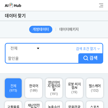
AI-Hub
데이터 찾기
로그인
회원가입
개방데이터
데이터패키지
검
색
AI 데이터찾기
검색 조건 열기
검색
AI 허브소개
리더보드
커뮤니티
영상이미
로봇·피지
전체
한국어
지·멀티모
헬스케어
컬AI
달
(975)
(189)
(132)
(19)
(191)
AI 개발지원
재난안전
고객지원
교통물류
농축수산
문화관광
스포츠