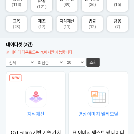
환경
(113)
(89)
(36)
(15)
(121)
교육
제조
지식재산
법률
금융
(23)
(17)
(11)
(12)
(7)
데이터셋 (2건)
※ 데이터 다운로드는 PC에서만 가능합니다.
조회
NEW
지식재산
영상이미지·멀티모달
CoT-Fabric 기반 기술 가치
표 이미지-텍스트 쌍 데이터