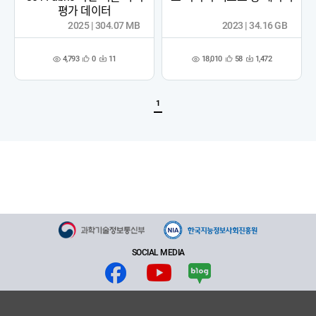
평가 데이터
2025 | 304.07 MB
2023 | 34.16 GB
4,793
18,010
0
11
58
1,472
관
다
관
다
조
조
심
운
심
운
회
회
등
수
등
수
수
수
록
록
1
SOCIAL MEDIA