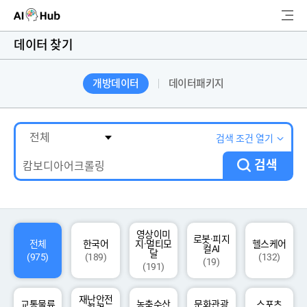
AI-Hub
데이터 찾기
로그인
회원가입
개방데이터
데이터패키지
검
색
AI 데이터찾기
검색 조건 열기
검색
AI 허브소개
리더보드
커뮤니티
영상이미
로봇·피지
전체
한국어
지·멀티모
헬스케어
컬AI
달
(975)
(189)
(132)
(19)
(191)
AI 개발지원
재난안전
고객지원
교통물류
농축수산
문화관광
스포츠