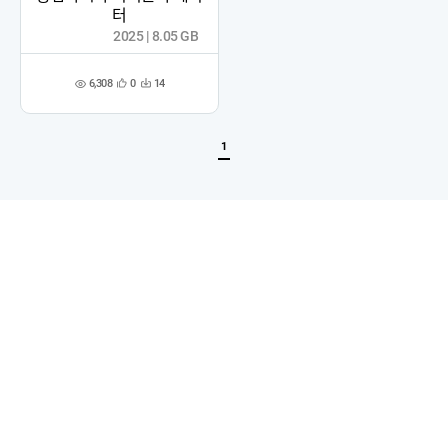
터
2025 | 8.05 GB
6,308
0
14
관
다
조
심
운
회
등
수
수
록
1