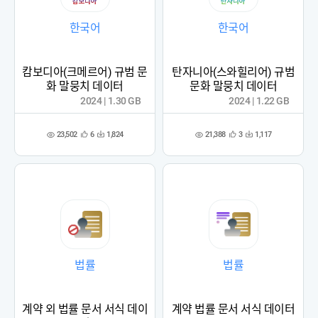
한국어
한국어
캄보디아(크메르어) 규범 문
탄자니아(스와힐리어) 규범
화 말뭉치 데이터
문화 말뭉치 데이터
2024 | 1.30 GB
2024 | 1.22 GB
23,502
21,388
6
1,824
3
1,117
관
다
관
다
조
조
심
운
심
운
회
회
등
수
등
수
수
수
록
록
법률
법률
계약 외 법률 문서 서식 데이
계약 법률 문서 서식 데이터