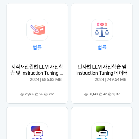
록
록
법률
법률
지식재산권법 LLM 사전학
민사법 LLM 사전학습 및
습 및 Instruction Tuning 데
Instruction Tuning 데이터
이터
2024 | 686.83 MB
2024 | 749.54 MB
25,606
30,143
26
722
42
2,037
관
다
관
다
조
조
심
운
심
운
회
회
등
수
등
수
수
수
록
록