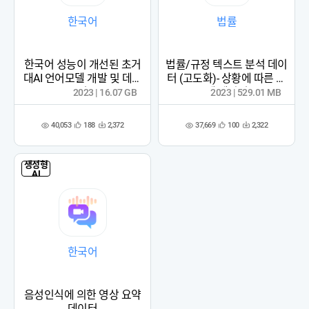
한국어
법률
한국어 성능이 개선된 초거
법률/규정 텍스트 분석 데이
대AI 언어모델 개발 및 데이
터 (고도화)- 상황에 따른 판
터
례 데이터
2023 | 16.07 GB
2023 | 529.01 MB
40,053
37,669
188
2,372
100
2,322
관
다
관
다
조
조
심
운
심
운
회
회
등
수
등
수
수
수
록
록
생성형
AI
한국어
음성인식에 의한 영상 요약
데이터