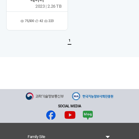
2023 | 2.26 TB
75,500
42
223
관
다
조
심
운
회
등
수
수
록
1
SOCIAL MEDIA
Family Site