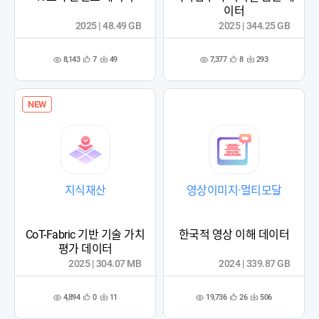
이터
2025 | 48.49 GB
2025 | 344.25 GB
8,143
7,377
7
49
8
293
관
다
관
다
조
조
심
운
심
운
회
회
등
수
등
수
수
수
록
록
NEW
지식재산
영상이미지·멀티모달
CoT-Fabric 기반 기술 가치
한국적 영상 이해 데이터
평가 데이터
2025 | 304.07 MB
2024 | 339.87 GB
4,894
19,736
0
11
26
506
관
다
관
다
조
조
심
운
심
운
회
회
등
수
등
수
수
수