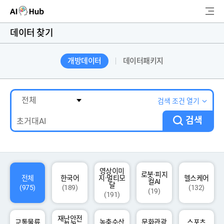
AI-Hub
데이터 찾기
로그인
회원가입
개방데이터
데이터패키지
검
색
AI 데이터찾기
검색 조건 열기
검색
AI 허브소개
리더보드
커뮤니티
영상이미
로봇·피지
전체
한국어
지·멀티모
헬스케어
컬AI
달
(975)
(189)
(132)
(19)
(191)
AI 개발지원
재난안전
고객지원
교통물류
농축수산
문화관광
스포츠