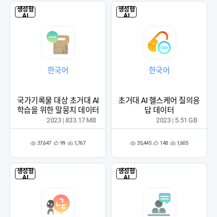
생성형
생성형
AI
AI
한국어
한국어
국가기록물 대상 초거대 AI
초거대 AI 헬스케어 질의응
학습을 위한 말뭉치 데이터
답 데이터
2023 | 833.17 MB
2023 | 5.51 GB
37,647
35,445
99
1,767
148
1,605
관
다
관
다
조
조
심
운
심
운
회
회
등
수
등
수
수
수
록
록
생성형
생성형
AI
AI