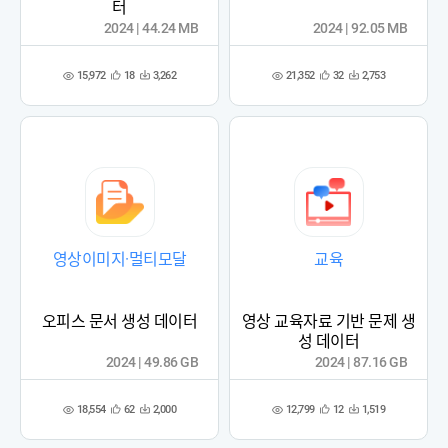
터
2024 | 44.24 MB
2024 | 92.05 MB
15,972
21,352
18
3,262
32
2,753
관
다
관
다
조
조
심
운
심
운
회
회
등
수
등
수
수
수
록
록
영상이미지·멀티모달
교육
오피스 문서 생성 데이터
영상 교육자료 기반 문제 생
성 데이터
2024 | 49.86 GB
2024 | 87.16 GB
18,554
12,799
62
2,000
12
1,519
관
다
관
다
조
조
심
운
심
운
회
회
등
수
등
수
수
수
록
록