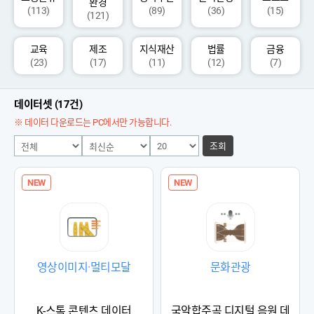
환경
(113)
(89)
(36)
(15)
(121)
교육
제조
지식재산
법률
금융
(23)
(17)
(11)
(12)
(7)
데이터셋 (17건)
※ 데이터 다운로드는 PC에서만 가능합니다.
조회
NEW
NEW
영상이미지·멀티모달
문화관광
K-스톡 콘텐츠 데이터
국악합주곡 디지털 음원 데