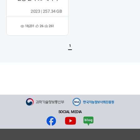
2023 | 257.34 GB
18,231
26
261
관
다
조
심
운
회
등
수
수
록
1
SOCIAL MEDIA