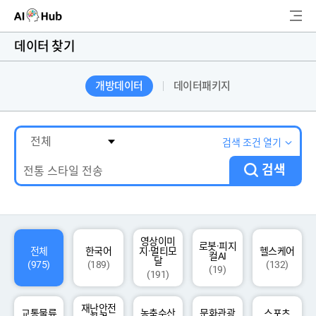
AI-Hub
데이터 찾기
로그인
회원가입
개방데이터
데이터패키지
검
색
AI 데이터찾기
검색 조건 열기
검색
AI 허브소개
리더보드
커뮤니티
영상이미
로봇·피지
전체
한국어
지·멀티모
헬스케어
컬AI
달
(975)
(189)
(132)
(19)
(191)
AI 개발지원
재난안전
고객지원
교통물류
농축수산
문화관광
스포츠