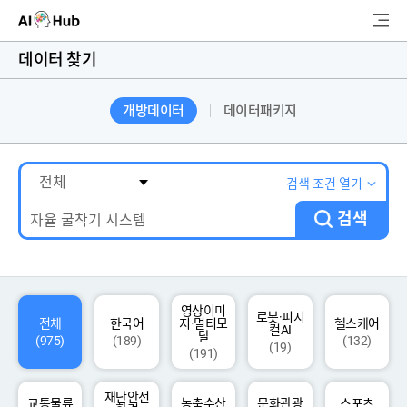
AI-Hub
데이터 찾기
로그인
회원가입
개방데이터
데이터패키지
검
색
AI 데이터찾기
검색 조건 열기
검색
AI 허브소개
리더보드
커뮤니티
영상이미
로봇·피지
전체
한국어
지·멀티모
헬스케어
컬AI
달
(975)
(189)
(132)
(19)
(191)
AI 개발지원
재난안전
고객지원
교통물류
농축수산
문화관광
스포츠