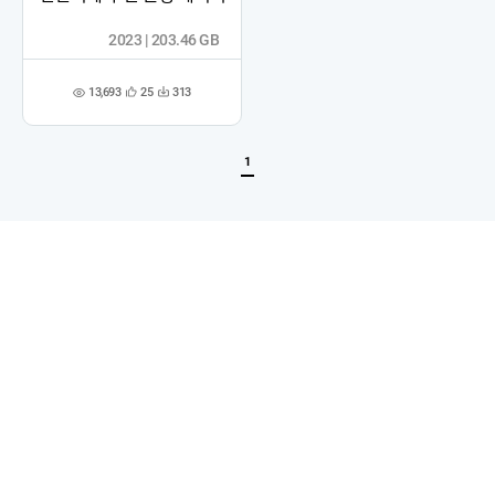
2023 | 203.46 GB
13,693
25
313
관
다
조
심
운
회
등
수
수
록
1