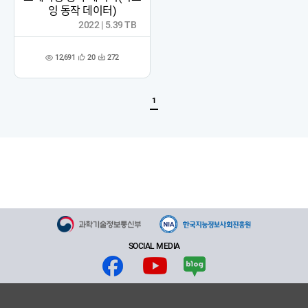
잉 동작 데이터)
2022 | 5.39 TB
12,691
20
272
관
다
조
심
운
회
등
수
수
록
1
SOCIAL MEDIA