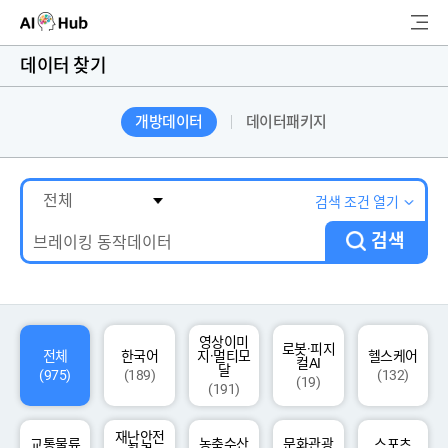
AI-Hub
데이터 찾기
로그인
회원가입
개방데이터
데이터패키지
검
색
AI 데이터찾기
검색 조건 열기
검색
AI 허브소개
리더보드
커뮤니티
영상이미
로봇·피지
전체
한국어
지·멀티모
헬스케어
컬AI
달
(975)
(189)
(132)
(19)
(191)
AI 개발지원
재난안전
고객지원
교통물류
농축수산
문화관광
스포츠