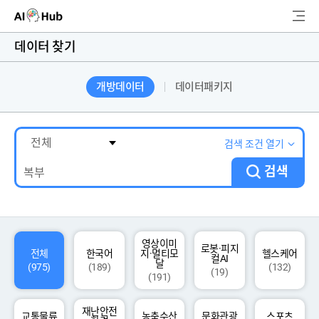
AI-Hub
데이터 찾기
로그인
회원가입
개방데이터
데이터패키지
검
색
AI 데이터찾기
검색 조건 열기
검색
AI 허브소개
리더보드
커뮤니티
영상이미
로봇·피지
전체
한국어
지·멀티모
헬스케어
컬AI
달
(975)
(189)
(132)
(19)
(191)
AI 개발지원
재난안전
고객지원
교통물류
농축수산
문화관광
스포츠