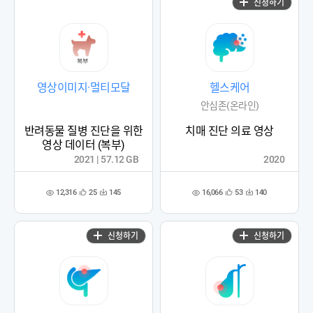
신청하기
영상이미지·멀티모달
헬스케어
안심존(온라인)
반려동물 질병 진단을 위한
치매 진단 의료 영상
영상 데이터 (복부)
2021 | 57.12 GB
2020
12,316
16,066
25
145
53
140
관
다
관
다
조
조
심
운
심
운
회
회
등
수
등
수
수
수
록
록
신청하기
신청하기