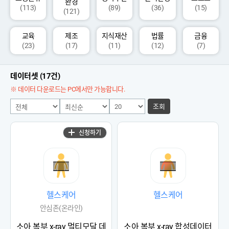
환경
(113)
(89)
(36)
(15)
(121)
교육
제조
지식재산
법률
금융
(23)
(17)
(11)
(12)
(7)
데이터셋 (17건)
※ 데이터 다운로드는 PC에서만 가능합니다.
조회
신청하기
헬스케어
헬스케어
안심존(온라인)
소아 복부 x-ray 멀티모달 데
소아 복부 x-ray 합성데이터