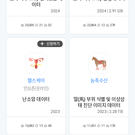
이터
2024
2024 | 2.91 GB
25,000
22,864
21
52
12
278
관
다
관
다
조
조
심
운
심
운
회
회
등
수
등
수
수
수
록
록
신청하기
헬스케어
농축수산
안심존(온라인)
난소암 데이터
말(馬) 부위 식별 및 이상상
태 진단 이미지 데이터
2023
2023 | 2.28 TB
10,082
11,431
13
48
11
178
관
다
관
다
조
조
심
운
심
운
회
회
등
수
등
수
수
수