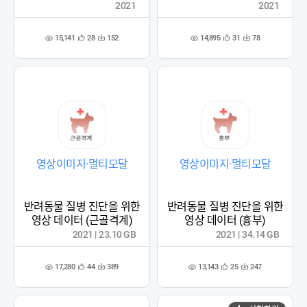
2021
2021
15,141
14,895
28
152
31
78
관
다
관
다
조
조
심
운
심
운
회
회
등
수
등
수
수
수
록
록
영상이미지·멀티모달
영상이미지·멀티모달
반려동물 질병 진단을 위한
반려동물 질병 진단을 위한
영상 데이터 (근골격계)
영상 데이터 (흉부)
2021 | 23.10 GB
2021 | 34.14 GB
17,280
13,143
44
389
25
247
관
다
관
다
조
조
심
운
심
운
회
회
등
수
등
수
수
수
록
록