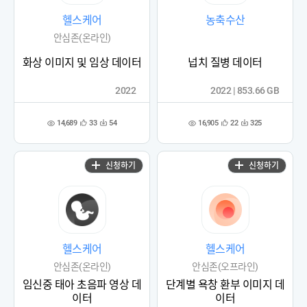
헬스케어
농축수산
안심존(온라인)
화상 이미지 및 임상 데이터
넙치 질병 데이터
2022
2022 | 853.66 GB
14,689
16,905
33
54
22
325
관
다
관
다
조
조
심
운
심
운
회
회
등
수
등
수
수
수
록
록
신청하기
신청하기
헬스케어
헬스케어
안심존(온라인)
안심존(오프라인)
임신중 태아 초음파 영상 데
단계별 욕창 환부 이미지 데
이터
이터