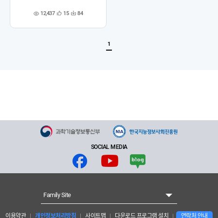
12,437
15
84
관
다
조
심
운
회
등
수
수
록
1
SOCIAL MEDIA
Family Site
이용약관
개인정보처리방침
사이트맵
다운로드 프로그램 설치
연락처 안내