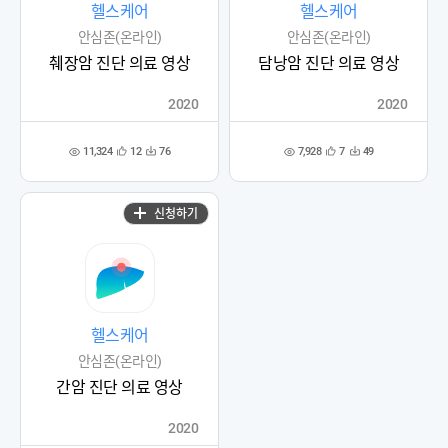
헬스케어
헬스케어
안심존(온라인)
안심존(온라인)
췌장암 진단 의료 영상
담낭암 진단 의료 영상
2020
2020
11,324
7,928
12
76
7
49
관
다
관
다
조
조
심
운
심
운
회
회
등
수
등
수
수
수
록
록
신청하기
헬스케어
안심존(온라인)
간암 진단 의료 영상
2020