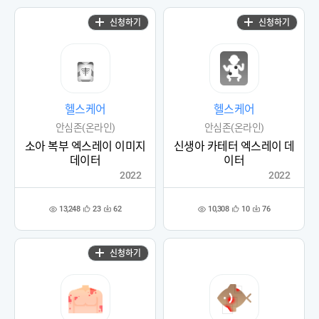
록
록
신청하기
신청하기
헬스케어
헬스케어
안심존(온라인)
안심존(온라인)
소아 복부 엑스레이 이미지
신생아 카테터 엑스레이 데
데이터
이터
2022
2022
13,248
10,308
23
62
10
76
관
다
관
다
조
조
심
운
심
운
회
회
등
수
등
수
수
수
록
록
신청하기