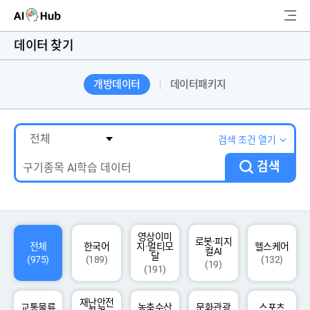
AI-Hub
데이터 찾기
로그인
회원가입
개방데이터
데이터패키지
검
색
AI 데이터찾기
검색 조건 열기
검색
AI 허브소개
리더보드
커뮤니티
영상이미
로봇·피지
전체
한국어
지·멀티모
헬스케어
컬AI
달
(975)
(189)
(132)
(19)
(191)
AI 개발지원
재난안전
고객지원
교통물류
농축수산
문화관광
스포츠