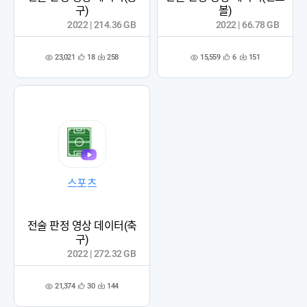
구)
볼)
2022 | 214.36 GB
2022 | 66.78 GB
23,021
15,559
18
258
6
151
관
다
관
다
조
조
심
운
심
운
회
회
등
수
등
수
수
수
록
록
스포츠
전술 판정 영상 데이터(축
구)
2022 | 272.32 GB
21,374
30
144
관
다
조
심
운
회
등
수
수