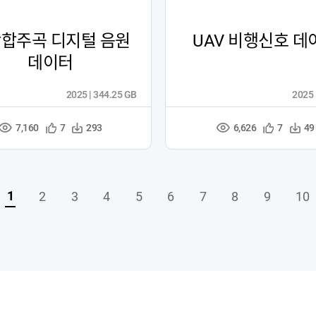
합주곡 디지털 음원
UAV 비행신호 데
데이터
2025 | 344.25 GB
2025 
7,160
6,626
관
다
관
다
7
293
7
49
조
조
심
운
심
운
회
회
등
수
등
수
수
수
록
록
1
2
3
4
5
6
7
8
9
10