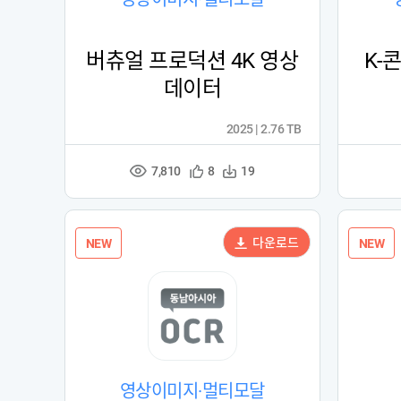
버츄얼 프로덕션 4K 영상
K-
데이터
2025 | 2.76 TB
7,810
관
다
8
19
조
심
운
회
등
수
수
록
다운로드
NEW
NEW
영상이미지·멀티모달