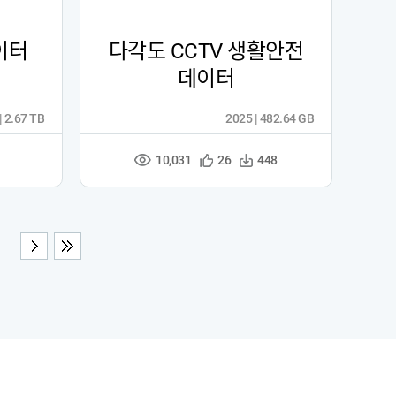
이터
다각도 CCTV 생활안전
데이터
| 2.67 TB
2025 | 482.64 GB
10,031
관
다
26
448
조
심
운
회
등
수
수
록
다음
끝