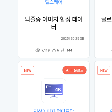
헬스케어
뇌졸중 이미지 합성 데이
글로
터
2025 | 30.25 GB
7,119
관
다
6
144
조
심
운
회
등
수
수
록
다운로드
NEW
NEW
영상이미지·멀티모달