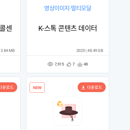
영상이미지·멀티모달
 콜센
K-스톡 콘텐츠 데이터
13.84 MB
2025 | 48.49 GB
7,915
관
다
7
48
조
심
운
회
등
수
수
록
다운로드
다운로드
NEW