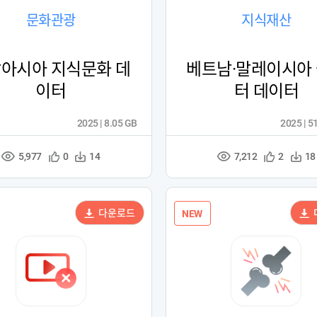
문화관광
지식재산
아시아 지식문화 데
베트남·말레이시아
이터
터 데이터
2025 | 8.05 GB
2025 | 5
5,977
7,212
관
다
관
다
0
14
2
18
조
조
심
운
심
운
회
회
등
수
등
수
수
수
록
록
다운로드
NEW