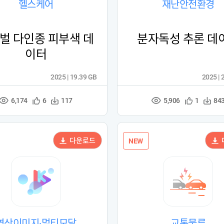
헬스케어
재난안전환경
벌 다인종 피부색 데
분자독성 추론 데
이터
2025 | 19.39 GB
2025 | 
6,174
5,906
관
다
관
다
6
117
1
84
조
조
심
운
심
운
회
회
등
수
등
수
수
수
록
록
다운로드
NEW
영상이미지·멀티모달
교통물류