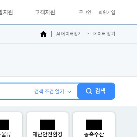
개발지원
고객지원
로그인
회원가입
홈
AI 데이터찾기
데이터 찾기
거래소
문의하기
자주찾는질문
민원접수
AI데이터등록신청
성과조사
검색
검색 조건 열기
통물류
재난안전환경
농축수산