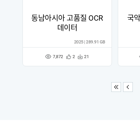
동남아시아 고품질 OCR
국악
데이터
2025 | 289.91 GB
7,872
관
다
2
21
조
심
운
회
등
수
수
록
처음
이전