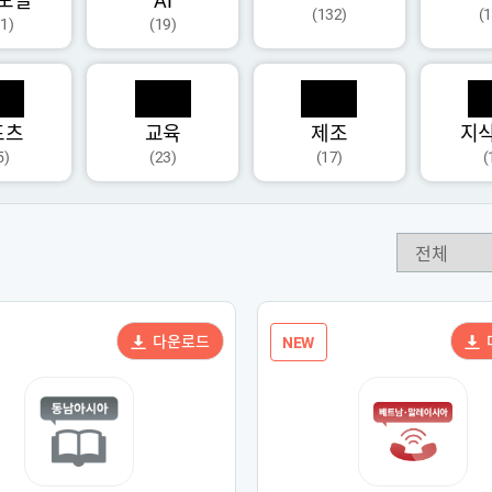
모달
AI
(132)
(
1)
(19)
포츠
교육
제조
지
5)
(23)
(17)
(
다운로드
NEW