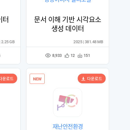
이터
문서 이해 기반 시각요소
생성 데이터
| 2.25 GB
2025 | 381.48 MB
8,933
관
다
4
12
151
조
심
운
회
등
수
수
록
다운로드
다운로드
NEW
재난안전환경