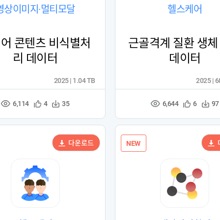
영상이미지·멀티모달
헬스케어
어 콘텐츠 비식별처
근골격계 질환 생체
리 데이터
데이터
2025 | 1.04 TB
2025 | 
6,114
6,644
관
다
관
다
4
35
6
97
조
조
심
운
심
운
회
회
등
수
등
수
수
수
록
록
다운로드
NEW