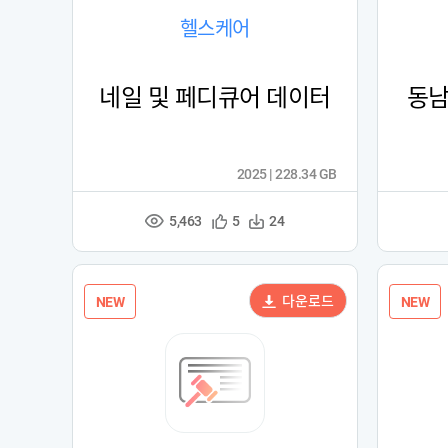
헬스케어
네일 및 페디큐어 데이터
동남
2025 | 228.34 GB
5,463
관
다
5
24
조
심
운
회
등
수
수
록
다운로드
NEW
NEW