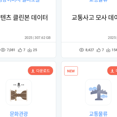
콘텐츠 클린본 데이터
교통사고 모사 데
2025 | 307.62 GB
2025 
7,081
8,427
관
다
관
다
7
25
7
15
조
조
심
운
심
운
회
회
등
수
등
수
수
수
록
록
다운로드
NEW
문화관광
교통물류