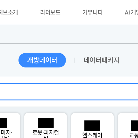
 허브소개
리더보드
커뮤니티
AI 
란?
리더보드(시범운영)
공지사항
AI데이터 
란?
활용성과 우수사례
책
품질가이드
개방데이터
데이터패키지
안내
미지·
로봇·피지컬
헬스케어
교