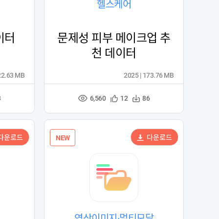
헬스케어
이터
문제성 피부 메이크업 추
천 데이터
22.63 MB
2025 | 173.76 MB
6,560
관
다
3
12
86
조
심
운
회
등
수
수
록
다운로드
다운로드
NEW
영상이미지·멀티모달