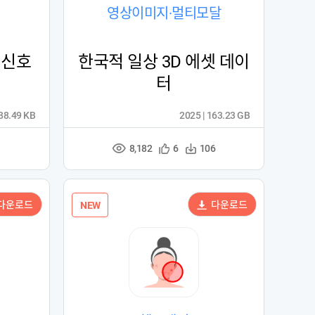
영상이미지·멀티모달
 신호
한국적 일상 3D 에셋 데이
터
688.49 KB
2025 | 163.23 GB
8,182
관
다
6
106
조
심
운
회
등
수
수
록
다운로드
다운로드
NEW