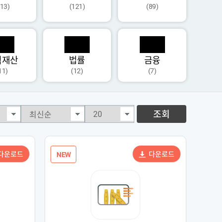
113)
(121)
(89)
식재산
법률
금융
11)
(12)
(7)
조회
다운로드
다운로드
NEW