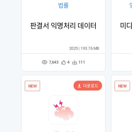
법률
판결서 익명처리 데이터
미디
2025 | 193.76 MB
7,643
관
다
4
111
조
심
운
회
등
수
수
록
다운로드
NEW
NEW