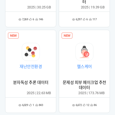
터
2025 | 30.25 GB
2025 | 19.39 GB
7,269
6,297
6
146
6
117
관
다
관
다
조
조
심
운
심
운
회
회
등
수
등
수
수
수
록
록
NEW
NEW
재난안전환경
헬스케어
분자독성 추론 데이터
문제성 피부 메이크업 추천
데이터
2025 | 22.63 MB
2025 | 173.76 MB
6,029
6,672
1
843
12
86
관
다
관
다
조
조
심
운
심
운
회
회
등
수
등
수
수
수
록
록