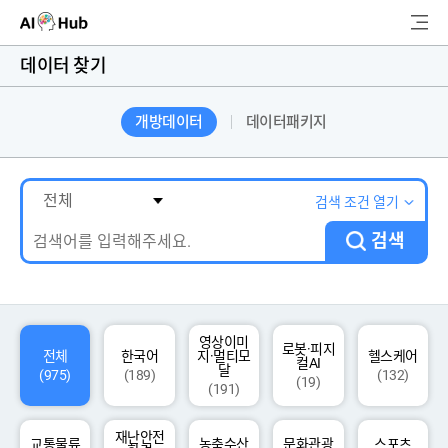
AI-Hub
데이터 찾기
로그인
회원가입
개방데이터
데이터패키지
검
색
AI 데이터찾기
검색 조건 열기
검색
AI 허브소개
리더보드
커뮤니티
영상이미
로봇·피지
전체
한국어
지·멀티모
헬스케어
컬AI
달
(975)
(189)
(132)
(19)
(191)
AI 개발지원
재난안전
고객지원
교통물류
농축수산
문화관광
스포츠