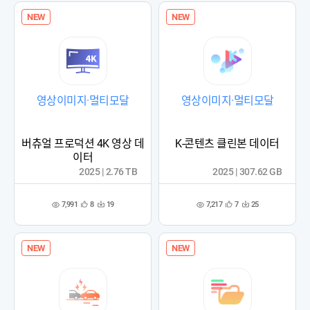
NEW
NEW
영상이미지·멀티모달
영상이미지·멀티모달
버츄얼 프로덕션 4K 영상 데
K-콘텐츠 클린본 데이터
이터
2025 | 2.76 TB
2025 | 307.62 GB
7,991
7,217
8
19
7
25
관
다
관
다
조
조
심
운
심
운
회
회
등
수
등
수
수
수
록
록
NEW
NEW