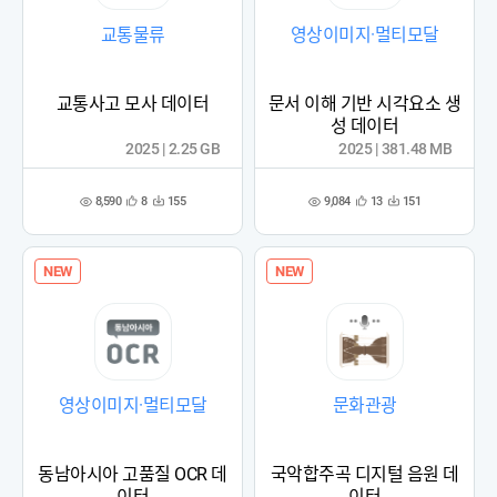
교통물류
영상이미지·멀티모달
교통사고 모사 데이터
문서 이해 기반 시각요소 생
성 데이터
2025 | 2.25 GB
2025 | 381.48 MB
8,590
9,084
8
155
13
151
관
다
관
다
조
조
심
운
심
운
회
회
등
수
등
수
수
수
록
록
NEW
NEW
영상이미지·멀티모달
문화관광
동남아시아 고품질 OCR 데
국악합주곡 디지털 음원 데
이터
이터