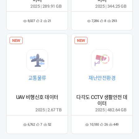
2025 | 289.91 GB
2025 | 344.25 GB
8,027
7,286
2
21
8
293
관
다
관
다
조
조
심
운
심
운
회
회
등
수
등
수
수
수
록
록
NEW
NEW
교통물류
재난안전환경
UAV 비행신호 데이터
다각도 CCTV 생활안전 데
이터
2025 | 2.67 TB
2025 | 482.64 GB
6,762
10,180
7
52
26
449
관
다
관
다
조
조
심
운
심
운
회
회
등
수
등
수
수
수
록
록