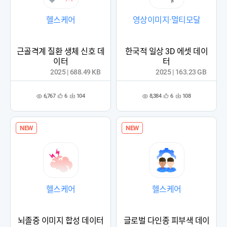
헬스케어
영상이미지·멀티모달
근골격계 질환 생체 신호 데
한국적 일상 3D 에셋 데이
이터
터
2025 | 688.49 KB
2025 | 163.23 GB
6,767
8,384
6
104
6
108
관
다
관
다
조
조
심
운
심
운
회
회
등
수
등
수
수
수
록
록
NEW
NEW
헬스케어
헬스케어
뇌졸중 이미지 합성 데이터
글로벌 다인종 피부색 데이