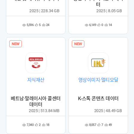
터
2025 | 228.34 GB
2025 | 8.05 GB
5,596
6,149
5
24
0
14
관
다
관
다
조
조
심
운
심
운
회
회
등
수
등
수
수
수
록
록
NEW
NEW
지식재산
영상이미지·멀티모달
베트남·말레이시아 콜센터
K-스톡 콘텐츠 데이터
데이터
2025 | 513.84 MB
2025 | 48.49 GB
7,340
8,057
2
18
7
49
관
다
관
다
조
조
심
운
심
운
회
회
등
수
등
수
수
수