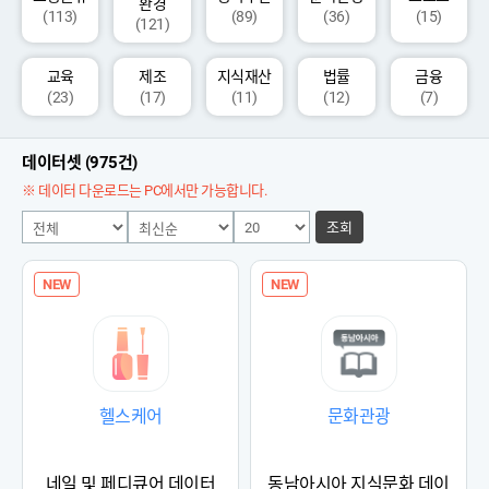
환경
(113)
(89)
(36)
(15)
(121)
교육
제조
지식재산
법률
금융
(23)
(17)
(11)
(12)
(7)
데이터셋 (975건)
※ 데이터 다운로드는 PC에서만 가능합니다.
조회
NEW
NEW
헬스케어
문화관광
네일 및 페디큐어 데이터
동남아시아 지식문화 데이