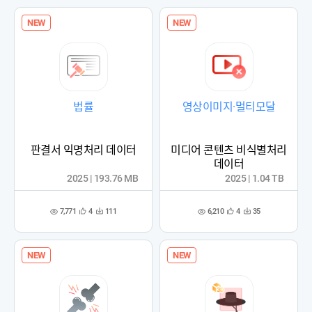
록
록
NEW
NEW
법률
영상이미지·멀티모달
판결서 익명처리 데이터
미디어 콘텐츠 비식별처리
데이터
2025 | 193.76 MB
2025 | 1.04 TB
7,771
6,210
4
111
4
35
관
다
관
다
조
조
심
운
심
운
회
회
등
수
등
수
수
수
록
록
NEW
NEW