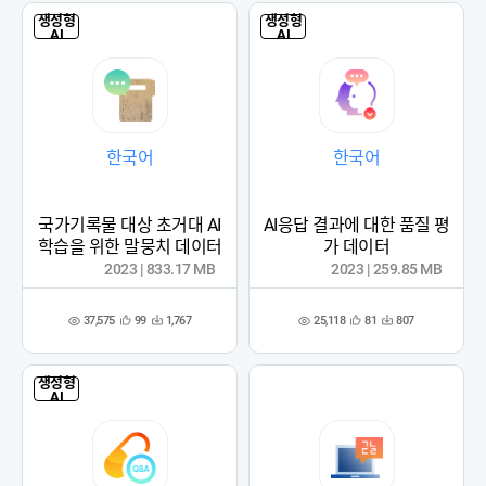
생성형
생성형
AI
AI
한국어
한국어
국가기록물 대상 초거대 AI
AI응답 결과에 대한 품질 평
학습을 위한 말뭉치 데이터
가 데이터
2023 | 833.17 MB
2023 | 259.85 MB
37,575
25,118
99
1,767
81
807
관
다
관
다
조
조
심
운
심
운
회
회
등
수
등
수
수
수
록
록
생성형
AI