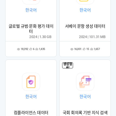
한국어
한국어
글로벌 규범·문화 평가 데이
서베이 문항 생성 데이터
터
2024 | 1.30 GB
2024 | 101.31 MB
18,392
16,001
6
1,435
15
1,657
관
다
관
다
조
조
심
운
심
운
회
회
등
수
등
수
수
수
록
록
생성형
AI
한국어
한국어
컴플라이언스 데이터
국회 회의록 기반 지식 검색