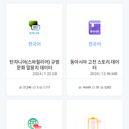
록
록
한국어
한국어
탄자니아(스와힐리어) 규범
동아시아 고전 스토리 데이
문화 말뭉치 데이터
터
2024 | 1.22 GB
2024 | 13.96 MB
21,246
14,664
3
1,117
33
5,202
관
다
관
다
조
조
심
운
심
운
회
회
등
수
등
수
수
수
록
록