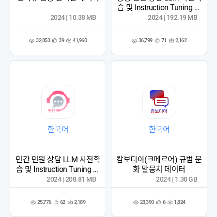
습 및 Instruction Tuning 데
이터
2024 | 10.38 MB
2024 | 192.19 MB
32,853
36,799
39
41,960
71
2,162
관
다
관
다
조
조
심
운
심
운
회
회
등
수
등
수
수
수
록
록
한국어
한국어
민간 민원 상담 LLM 사전학
캄보디아(크메르어) 규범 문
습 및 Instruction Tuning 데
화 말뭉치 데이터
이터
2024 | 208.81 MB
2024 | 1.30 GB
25,776
23,390
62
2,189
6
1,824
관
다
관
다
조
조
심
운
심
운
회
회
등
수
등
수
수
수