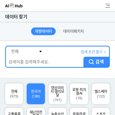
AI-Hub
데이터 찾기
로그인
회원가입
개방데이터
데이터패키지
검
색
AI 데이터찾기
검색 조건 열기
검색
AI 허브소개
리더보드
커뮤니티
영상이미
로봇·피지
전체
한국어
지·멀티모
헬스케어
컬AI
달
(975)
(189)
(132)
(19)
(191)
AI 개발지원
재난안전
고객지원
교통물류
농축수산
문화관광
스포츠