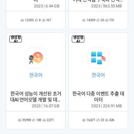
평가 및 신규 말뭉치 구축
2023 | 6.44 GB
2023 | 563.55 MB
(2023)
13,355
14,939
8
167
20
731
관
다
관
다
조
조
심
운
심
운
회
회
등
수
등
수
수
수
록
록
생성형
생성형
AI
AI
한국어
한국어
한국어 성능이 개선된 초거
한국어 다중 이벤트 추출 데
대AI 언어모델 개발 및 데이
이터
터
2023 | 16.07 GB
2023 | 224.91 MB
39,998
16,671
188
2,371
23
426
관
다
관
다
조
조
심
운
심
운
회
회
등
수
등
수
수
수
록
록