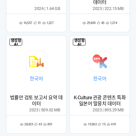
데이터
2024 | 1.64 GB
2023 | 322.15 MB
16,557
29,400
31
1,227
45
1,214
관
다
관
다
조
조
심
운
심
운
회
회
등
수
등
수
수
수
록
록
생성형
생성형
AI
AI
한국어
한국어
법률안 검토 보고서 요약 데
K-Culture 관광 콘텐츠 특화
이터
일본어 말뭉치 데이터
2023 | 509.02 MB
2023 | 895.29 MB
28,423
19,563
43
801
15
410
관
다
관
다
조
조
심
운
심
운
회
회
등
수
등
수
수
수
록
록