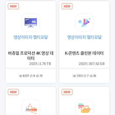
NEW
NEW
영상이미지·멀티모달
영상이미지·멀티모달
버츄얼 프로덕션 4K 영상 데
K-콘텐츠 클린본 데이터
이터
2025 | 2.76 TB
2025 | 307.62 GB
8,137
7,313
8
19
7
25
관
다
관
다
조
조
심
운
심
운
회
회
등
수
등
수
수
수
록
록
NEW
NEW