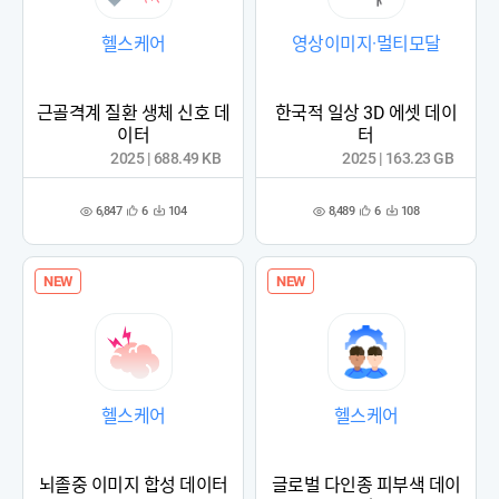
헬스케어
영상이미지·멀티모달
근골격계 질환 생체 신호 데
한국적 일상 3D 에셋 데이
이터
터
2025 | 688.49 KB
2025 | 163.23 GB
6,847
8,489
6
104
6
108
관
다
관
다
조
조
심
운
심
운
회
회
등
수
등
수
수
수
록
록
NEW
NEW
헬스케어
헬스케어
뇌졸중 이미지 합성 데이터
글로벌 다인종 피부색 데이