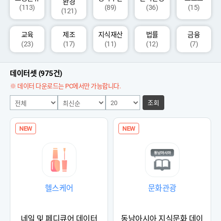
환경
(113)
(89)
(36)
(15)
(121)
교육
제조
지식재산
법률
금융
(23)
(17)
(11)
(12)
(7)
데이터셋 (975건)
※ 데이터 다운로드는 PC에서만 가능합니다.
조회
NEW
NEW
헬스케어
문화관광
네일 및 페디큐어 데이터
동남아시아 지식문화 데이