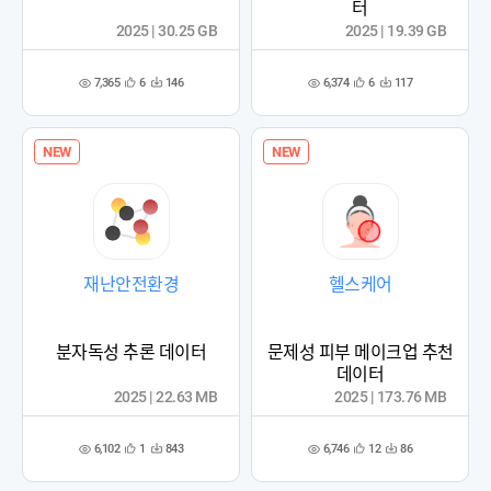
터
2025 | 30.25 GB
2025 | 19.39 GB
7,365
6,374
6
146
6
117
관
다
관
다
조
조
심
운
심
운
회
회
등
수
등
수
수
수
록
록
NEW
NEW
재난안전환경
헬스케어
분자독성 추론 데이터
문제성 피부 메이크업 추천
데이터
2025 | 22.63 MB
2025 | 173.76 MB
6,102
6,746
1
843
12
86
관
다
관
다
조
조
심
운
심
운
회
회
등
수
등
수
수
수
록
록