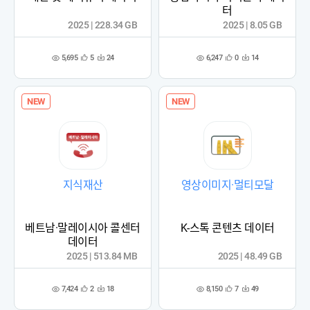
터
2025 | 228.34 GB
2025 | 8.05 GB
5,695
6,247
5
24
0
14
관
다
관
다
조
조
심
운
심
운
회
회
등
수
등
수
수
수
록
록
NEW
NEW
지식재산
영상이미지·멀티모달
베트남·말레이시아 콜센터
K-스톡 콘텐츠 데이터
데이터
2025 | 513.84 MB
2025 | 48.49 GB
7,424
8,150
2
18
7
49
관
다
관
다
조
조
심
운
심
운
회
회
등
수
등
수
수
수