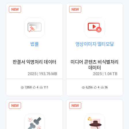
록
록
NEW
NEW
법률
영상이미지·멀티모달
판결서 익명처리 데이터
미디어 콘텐츠 비식별처리
데이터
2025 | 193.76 MB
2025 | 1.04 TB
7,858
6,256
4
111
4
36
관
다
관
다
조
조
심
운
심
운
회
회
등
수
등
수
수
수
록
록
NEW
NEW