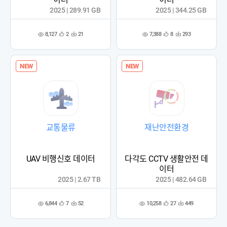
2025 | 289.91 GB
2025 | 344.25 GB
8,127
7,388
2
21
8
293
관
다
관
다
조
조
심
운
심
운
회
회
등
수
등
수
수
수
록
록
NEW
NEW
교통물류
재난안전환경
UAV 비행신호 데이터
다각도 CCTV 생활안전 데
이터
2025 | 2.67 TB
2025 | 482.64 GB
6,844
10,258
7
52
27
449
관
다
관
다
조
조
심
운
심
운
회
회
등
수
등
수
수
수
록
록