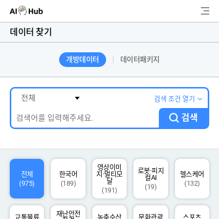
AI-Hub
데이터 찾기
로그인
회원가입
개방데이터
데이터패키지
검
색
AI 데이터찾기
검색 조건 열기
검색
AI 허브소개
리더보드
커뮤니티
영상이미
로봇·피지
전체
한국어
지·멀티모
헬스케어
컬AI
달
(975)
(189)
(132)
(19)
(191)
AI 개발지원
재난안전
고객지원
교통물류
농축수산
문화관광
스포츠