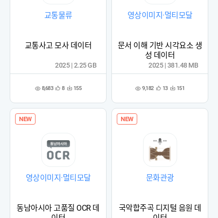
교통물류
영상이미지·멀티모달
교통사고 모사 데이터
문서 이해 기반 시각요소 생
성 데이터
2025 | 2.25 GB
2025 | 381.48 MB
8,683
9,182
8
155
13
151
관
다
관
다
조
조
심
운
심
운
회
회
등
수
등
수
수
수
록
록
NEW
NEW
영상이미지·멀티모달
문화관광
동남아시아 고품질 OCR 데
국악합주곡 디지털 음원 데
이터
이터