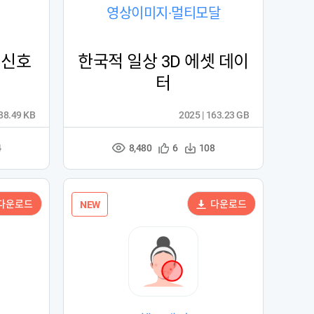
영상이미지·멀티모달
 신호
한국적 일상 3D 에셋 데이
터
688.49 KB
2025 | 163.23 GB
8,480
관
다
4
6
108
조
심
운
회
등
수
수
록
다운로드
다운로드
NEW