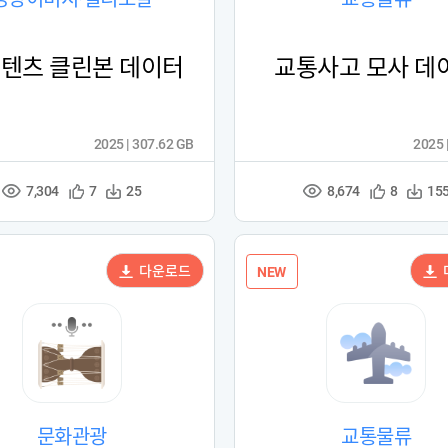
콘텐츠 클린본 데이터
교통사고 모사 데
2025 | 307.62 GB
2025 
7,304
8,674
관
다
관
다
7
25
8
15
조
조
심
운
심
운
회
회
등
수
등
수
수
수
록
록
다운로드
NEW
문화관광
교통물류