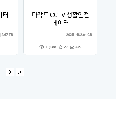
이터
다각도 CCTV 생활안전
데이터
| 2.67 TB
2025 | 482.64 GB
10,255
관
다
27
449
조
심
운
회
등
수
수
록
다음
끝