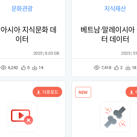
문화관광
지식재산
아시아 지식문화 데
베트남·말레이시아
이터
터 데이터
2025 | 8.05 GB
2025 | 5
6,242
7,418
관
다
관
다
0
14
2
18
조
조
심
운
심
운
회
회
등
수
등
수
수
수
록
록
다운로드
NEW