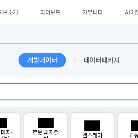
 허브소개
리더보드
커뮤니티
AI 
란?
리더보드(시범운영)
공지사항
AI데이터 
란?
활용성과 우수사례
책
품질가이드
개방데이터
데이터패키지
안내
미지·
로봇·피지컬
헬스케어
교