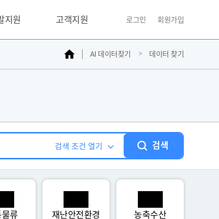
개발지원
고객지원
로그인
회원가입
홈
AI 데이터찾기
데이터 찾기
거래소
문의하기
자주찾는질문
민원접수
AI데이터등록신청
성과조사
검색
검색 조건 열기
통물류
재난안전환경
농축수산