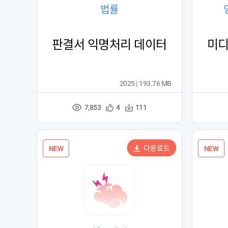
법률
판결서 익명처리 데이터
미디
2025 | 193.76 MB
7,853
관
다
4
111
조
심
운
회
등
수
수
록
다운로드
NEW
NEW