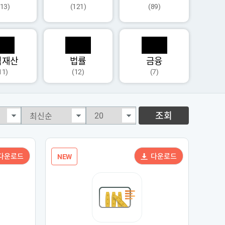
113)
(121)
(89)
식재산
법률
금융
11)
(12)
(7)
조회
다운로드
다운로드
NEW