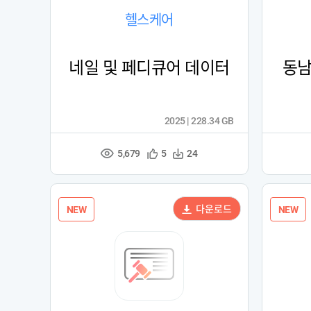
헬스케어
네일 및 페디큐어 데이터
동남
2025 | 228.34 GB
5,679
관
다
5
24
조
심
운
회
등
수
수
록
다운로드
NEW
NEW