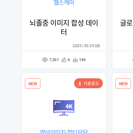
헬스케어
뇌졸중 이미지 합성 데이
글로
터
2025 | 30.25 GB
7,361
관
다
6
146
조
심
운
회
등
수
수
록
다운로드
NEW
NEW
영상이미지·멀티모달