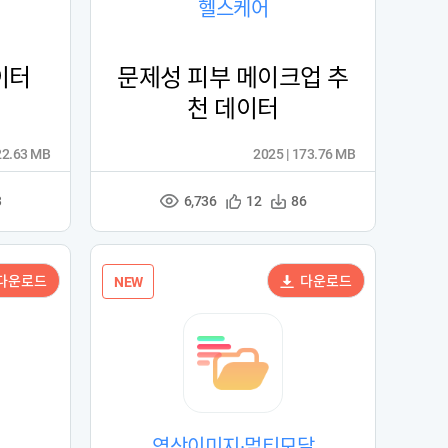
헬스케어
이터
문제성 피부 메이크업 추
천 데이터
22.63 MB
2025 | 173.76 MB
6,736
관
다
3
12
86
조
심
운
회
등
수
수
록
다운로드
다운로드
NEW
영상이미지·멀티모달