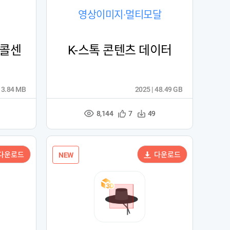
영상이미지·멀티모달
 콜센
K-스톡 콘텐츠 데이터
13.84 MB
2025 | 48.49 GB
8,144
관
다
7
49
조
심
운
회
등
수
수
록
다운로드
다운로드
NEW