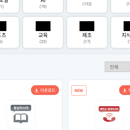
모달
AI
(132)
(
1)
(19)
포츠
교육
제조
지
5)
(23)
(17)
(
다운로드
NEW