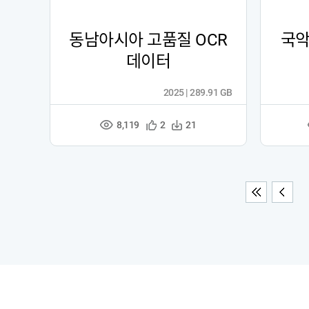
동남아시아 고품질 OCR
국악
데이터
2025 | 289.91 GB
8,119
관
다
2
21
조
심
운
회
등
수
수
록
처음
이전