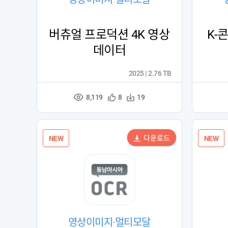
버츄얼 프로덕션 4K 영상
K-
데이터
2025 | 2.76 TB
8,119
관
다
8
19
조
심
운
회
등
수
수
록
다운로드
NEW
NEW
영상이미지·멀티모달