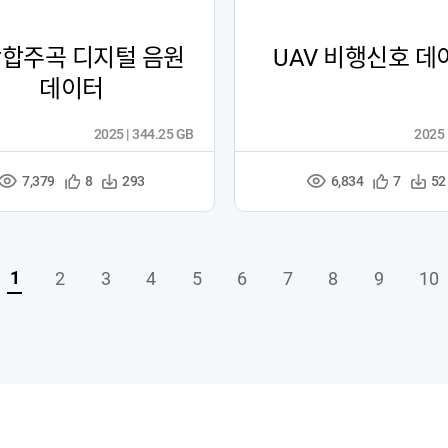
합주곡 디지털 음원
UAV 비행신호 데
데이터
2025 | 344.25 GB
2025 
7,379
6,834
관
다
관
다
8
293
7
52
조
조
심
운
심
운
회
회
등
수
등
수
수
수
록
록
1
2
3
4
5
6
7
8
9
10