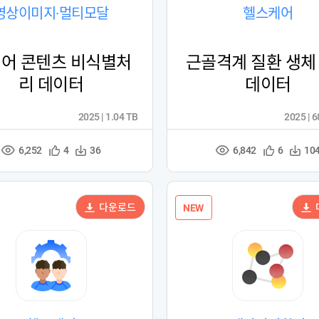
영상이미지·멀티모달
헬스케어
어 콘텐츠 비식별처
근골격계 질환 생체
리 데이터
데이터
2025 | 1.04 TB
2025 | 
6,252
6,842
관
다
관
다
4
36
6
10
조
조
심
운
심
운
회
회
등
수
등
수
수
수
록
록
다운로드
NEW