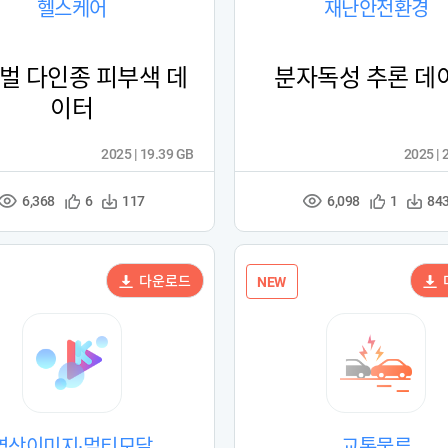
헬스케어
재난안전환경
벌 다인종 피부색 데
분자독성 추론 데
이터
2025 | 19.39 GB
2025 | 
6,368
6,098
관
다
관
다
6
117
1
84
조
조
심
운
심
운
회
회
등
수
등
수
수
수
록
록
다운로드
NEW
영상이미지·멀티모달
교통물류