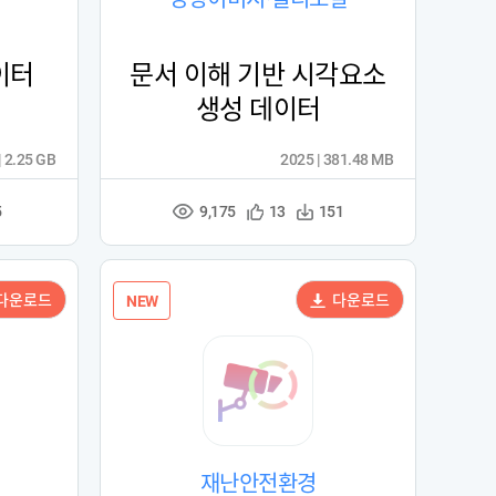
이터
문서 이해 기반 시각요소
생성 데이터
| 2.25 GB
2025 | 381.48 MB
9,175
관
다
5
13
151
조
심
운
회
등
수
수
록
다운로드
다운로드
NEW
재난안전환경